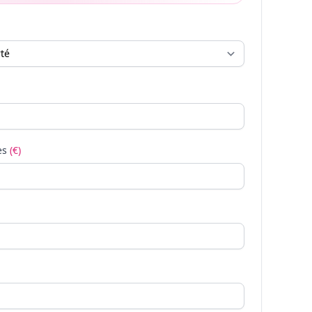
es
(€)