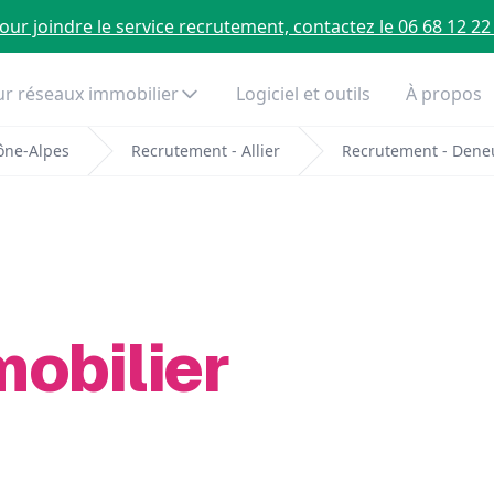
our joindre le service recrutement, contactez le 06 68 12 22
r réseaux immobilier
Logiciel et outils
À propos
ône-Alpes
Recrutement - Allier
Recrutement - Deneu
mobilier