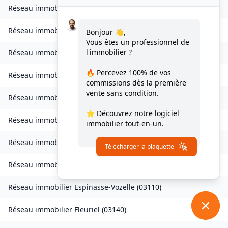
Réseau immobilier
Châtelperron
(
03220
)
Réseau immobilier
Chemilly
(
03210
)
Bonjour 👋,
Vous êtes un professionnel de
l'immobilier ?
Réseau immobilier
Chezelle
(
03140
)
🔥 Percevez
100% de vos
Réseau immobilier
Créchy
(
03150
)
commissions
dès la première
vente sans condition.
Réseau immobilier
Cusset
(
03300
)
⭐ Découvrez notre
logiciel
Réseau immobilier
Deneuille-les-Mines
(
03170
)
immobilier tout-en-un
.
Réseau immobilier
Le Donjon
(
03130
)
Télécharger la plaquette
Réseau immobilier
Échassières
(
03330
)
Réseau immobilier
Espinasse-Vozelle
(
03110
)
Réseau immobilier
Fleuriel
(
03140
)