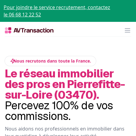
Pour joindre le service recrutement, contactez
le 06 68 12 22 52
Op
Nous recrutons dans toute la France.
Le réseau immobilier
des pros en Pierrefitte-
sur-Loire (03470).
Percevez 100% de vos
commissions.
Nous aidons nos professionnels en immobilier dans