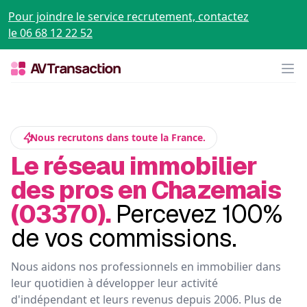
Pour joindre le service recrutement, contactez
le 06 68 12 22 52
Op
Nous recrutons dans toute la France.
Le réseau immobilier
des pros en Chazemais
(03370).
Percevez 100%
de vos commissions.
Nous aidons nos professionnels en immobilier dans
leur quotidien à développer leur activité
d'indépendant et leurs revenus depuis 2006. Plus de