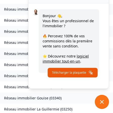
Réseau immobilier
Chezelle
(
03140
)
Bonjour 👋,
Réseau immobilier
Créchy
(
03150
)
Vous êtes un professionnel de
l'immobilier ?
Réseau immobilier
Cusset
(
03300
)
🔥 Percevez
100% de vos
commissions
dès la première
Réseau immobilier
Deneuille-les-Mines
(
03170
)
vente sans condition.
Réseau immobilier
Le Donjon
(
03130
)
⭐ Découvrez notre
logiciel
immobilier tout-en-un
.
Réseau immobilier
Échassières
(
03330
)
Télécharger la plaquette
Réseau immobilier
Espinasse-Vozelle
(
03110
)
Réseau immobilier
Fleuriel
(
03140
)
Réseau immobilier
Gouise
(
03340
)
Réseau immobilier
La Guillermie
(
03250
)