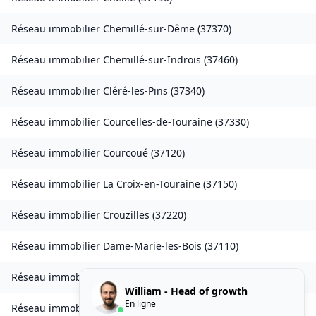
Réseau immobilier
Chemillé-sur-Dême
(
37370
)
Réseau immobilier
Chemillé-sur-Indrois
(
37460
)
Réseau immobilier
Cléré-les-Pins
(
37340
)
Réseau immobilier
Courcelles-de-Touraine
(
37330
)
Réseau immobilier
Courcoué
(
37120
)
Réseau immobilier
La Croix-en-Touraine
(
37150
)
Réseau immobilier
Crouzilles
(
37220
)
Réseau immobilier
Dame-Marie-les-Bois
(
37110
)
Réseau immobilier
Dierre
(
37150
)
William - Head of growth
En ligne
Réseau immobilier
Épeigné-les-Bois
(
37150
)