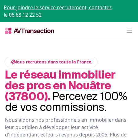
Pour joindre le service recrutement, contactez
le 06 68 12 22 52
Op
Nous recrutons dans toute la France.
Le réseau immobilier
des pros en Nouâtre
(37800).
Percevez 100%
de vos commissions.
Nous aidons nos professionnels en immobilier dans
leur quotidien à développer leur activité
d'indépendant et leurs revenus depuis 2006. Plus de