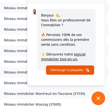
Réseau immobilier
Fondettes
(
37230
)
Bonjour 👋,
Réseau immobilier
Hommes
(
37340
)
Vous êtes un professionnel de
l'immobilier ?
Réseau immobilier
Limeray
(
37530
)
🔥 Percevez
100% de vos
commissions
dès la première
Réseau immobilier
Le Louroux
(
37240
)
vente sans condition.
Réseau immobilier
Lublé
(
37330
)
⭐ Découvrez notre
logiciel
immobilier tout-en-un
.
Réseau immobilier
Lussault-sur-Loire
(
37400
)
Télécharger la plaquette
Réseau immobilier
Marcilly-sur-Vienne
(
37800
)
Réseau immobilier
Montbazon
(
37250
)
Réseau immobilier
Montreuil-en-Touraine
(
37530
)
Réseau immobilier
Mouzay
(
37600
)