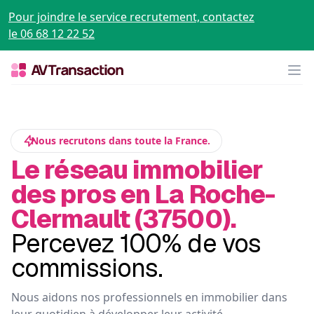
Pour joindre le service recrutement, contactez
le 06 68 12 22 52
Op
Nous recrutons dans toute la France.
Le réseau immobilier
des pros en La Roche-
Clermault (37500).
Percevez 100% de vos
commissions.
Nous aidons nos professionnels en immobilier dans