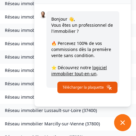
Réseau immobilier
Dame-Marie-les-Bois
(
37110
)
Réseau immobilier
Dierre
(
37150
)
Bonjour 👋,
Vous êtes un professionnel de
Réseau immobilier
Épeigné-les-Bois
(
37150
)
l'immobilier ?
🔥 Percevez
100% de vos
Réseau immobilier
Fondettes
(
37230
)
commissions
dès la première
vente sans condition.
Réseau immobilier
Hommes
(
37340
)
⭐ Découvrez notre
logiciel
Réseau immobilier
Limeray
(
37530
)
immobilier tout-en-un
.
Réseau immobilier
Le Louroux
(
37240
)
Télécharger la plaquette
Réseau immobilier
Lublé
(
37330
)
Réseau immobilier
Lussault-sur-Loire
(
37400
)
Réseau immobilier
Marcilly-sur-Vienne
(
37800
)