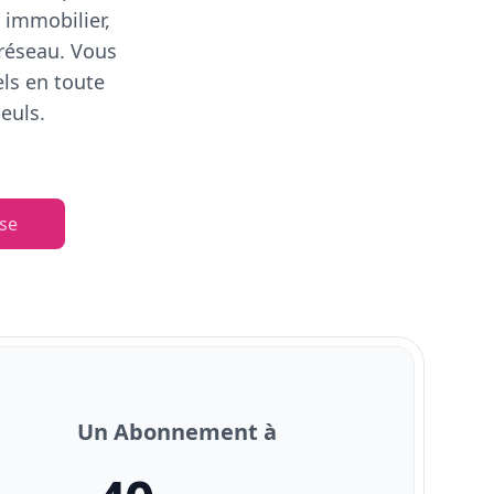
 immobilier,
 réseau. Vous
els en toute
euls.
se
Un Abonnement à