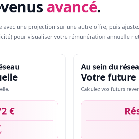
evenus
avancé
.
 avec une projection sur une autre offre, puis ajuste
icité) pour visualiser votre rémunération annuelle net
réseau
Au sein du rése
elle
Votre future
elle.
Calculez vos futurs reve
72 €
Ré
€
 €