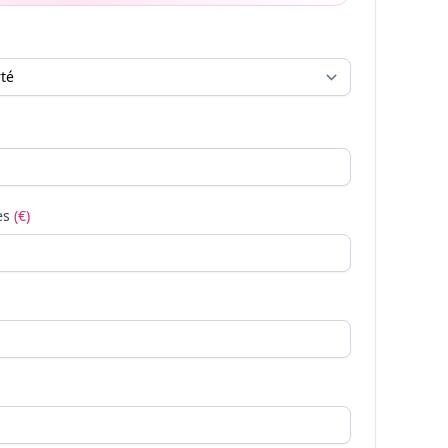
es
(€)