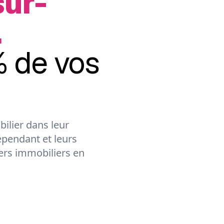
ur-
.
 de vos
ilier dans leur
épendant et leurs
lers immobiliers en