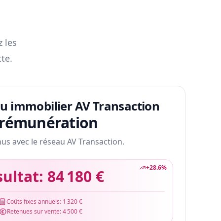
z les
te.
au immobilier AV Transaction
 rémunération
nus avec le réseau AV Transaction.
+
28.6
%
sultat:
84 180 €
Coûts fixes annuels:
1 320 €
Retenues sur vente:
4 500 €