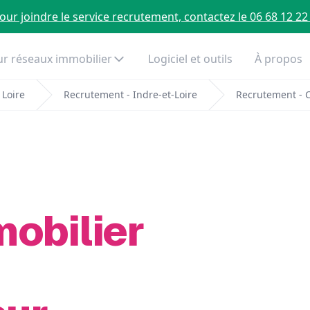
our joindre le service recrutement, contactez le 06 68 12 22
r réseaux immobilier
Logiciel et outils
À propos
 Loire
Recrutement - Indre-et-Loire
Recrutement - 
mobilier