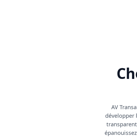
Cho
AV Transa
développer l
transparent
épanouissez-