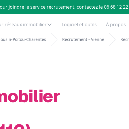
our joindre le service recrutement, contactez le 06 68 12 22
r réseaux immobilier
Logiciel et outils
À propos
mousin-Poitou-Charentes
Recrutement - Vienne
Recr
mobilier