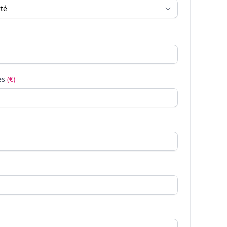
es
(€)