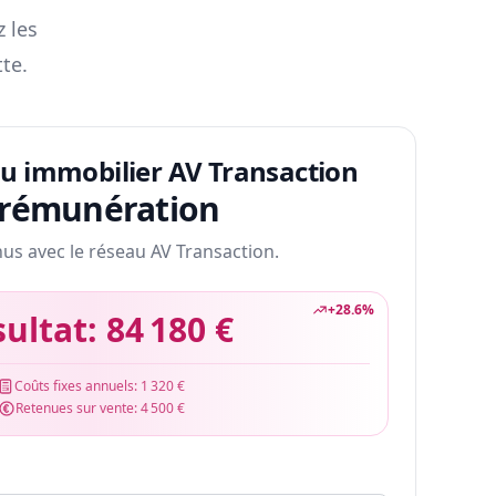
z les
te.
au immobilier AV Transaction
 rémunération
nus avec le réseau AV Transaction.
+
28.6
%
sultat:
84 180 €
Coûts fixes annuels:
1 320 €
Retenues sur vente:
4 500 €