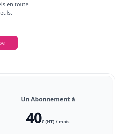
els en toute
euls.
se
Un Abonnement à
40
€ (HT) / mois