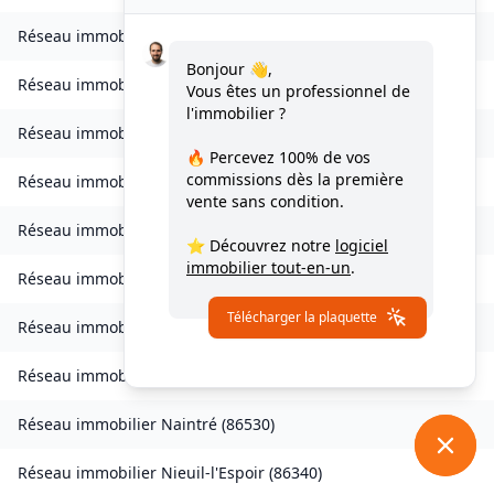
Réseau immobilier
Mondion
(
86230
)
Bonjour 👋,
Réseau immobilier
Montamisé
(
86360
)
Vous êtes un professionnel de
l'immobilier ?
Réseau immobilier
Monthoiron
(
86210
)
🔥 Percevez
100% de vos
commissions
dès la première
Réseau immobilier
Montmorillon
(
86500
)
vente sans condition.
Réseau immobilier
Morton
(
86120
)
⭐ Découvrez notre
logiciel
immobilier tout-en-un
.
Réseau immobilier
Moulismes
(
86500
)
Télécharger la plaquette
Réseau immobilier
Mouterre-sur-Blourde
(
86430
)
Réseau immobilier
Mouterre-Silly
(
86200
)
Réseau immobilier
Naintré
(
86530
)
Réseau immobilier
Nieuil-l'Espoir
(
86340
)