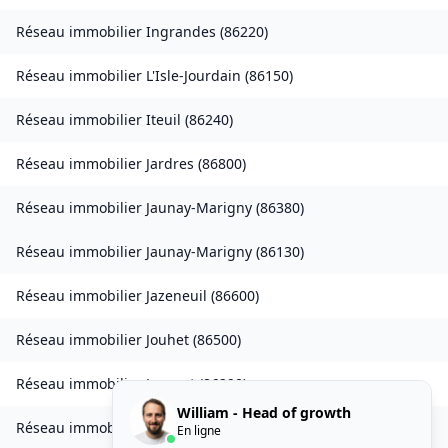
Réseau immobilier
Ingrandes
(
86220
)
Réseau immobilier
L'Isle-Jourdain
(
86150
)
Réseau immobilier
Iteuil
(
86240
)
Réseau immobilier
Jardres
(
86800
)
Réseau immobilier
Jaunay-Marigny
(
86380
)
Réseau immobilier
Jaunay-Marigny
(
86130
)
Réseau immobilier
Jazeneuil
(
86600
)
Réseau immobilier
Jouhet
(
86500
)
Réseau immobilier
Journet
(
86290
)
William - Head of growth
Réseau immobilier
Joussé
(
86350
)
En ligne