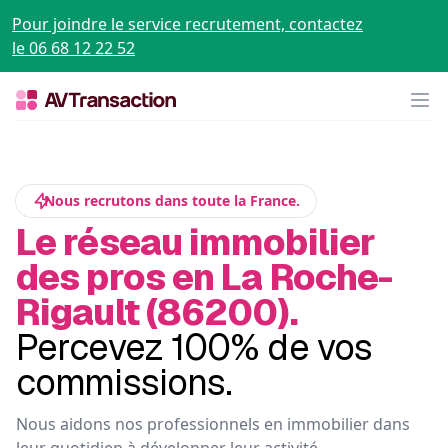
Pour joindre le service recrutement, contactez
le 06 68 12 22 52
Op
Nous recrutons dans toute la France.
Le réseau immobilier
des pros en La Roche-
Rigault (86200).
Percevez 100% de vos
commissions.
Nous aidons nos professionnels en immobilier dans