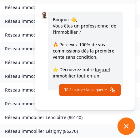
Réseau immobilier
Lathus-Saint-Rémy
(
86390
)
Bonjour 👋,
Réseau immobilier
Latillé
(
86190
)
Vous êtes un professionnel de
l'immobilier ?
Réseau immobilier
Lauthiers
(
86300
)
🔥 Percevez
100% de vos
Réseau immobilier
Boivre-la-Vallée
(
86470
)
commissions
dès la première
vente sans condition.
Réseau immobilier
Lavoux
(
86800
)
⭐ Découvrez notre
logiciel
immobilier tout-en-un
.
Réseau immobilier
Leigné-les-Bois
(
86450
)
Réseau immobilier
Leignes-sur-Fontaine
(
86300
)
Télécharger la plaquette
Réseau immobilier
Leigné-sur-Usseau
(
86230
)
Réseau immobilier
Lencloître
(
86140
)
Réseau immobilier
Lésigny
(
86270
)