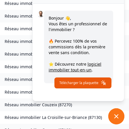
Réseau immobilier
Le Buis
(
87140
)
Réseau immobilier
Bujaleuf
(
87460
)
Bonjour 👋,
Vous êtes un professionnel de
Réseau immobilier
Bussière-Galant
(
87230
)
l'immobilier ?
🔥 Percevez
100% de vos
Réseau immobilier
Val-d'Oire-et-Gartempe
(
87320
)
commissions
dès la première
vente sans condition.
Réseau immobilier
Val-d'Oire-et-Gartempe
(
87330
)
⭐ Découvrez notre
logiciel
Réseau immobilier
Châteauponsac
(
87290
)
immobilier tout-en-un
.
Réseau immobilier
Cognac-la-Forêt
(
87310
)
Télécharger la plaquette
Réseau immobilier
Compreignac
(
87140
)
Réseau immobilier
Couzeix
(
87270
)
Réseau immobilier
La Croisille-sur-Briance
(
87130
)