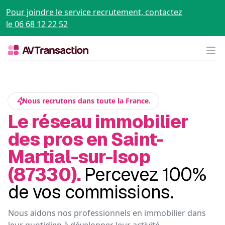
Pour joindre le service recrutement, contactez
le 06 68 12 22 52
Op
Nous recrutons dans toute la France.
Le réseau immobilier
des pros en Saint-
Martial-sur-Isop
(87330).
Percevez 100%
de vos commissions.
Nous aidons nos professionnels en immobilier dans