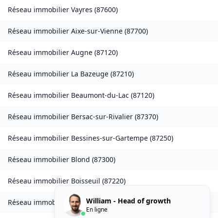
Réseau immobilier
Vayres
(
87600
)
Réseau immobilier
Aixe-sur-Vienne
(
87700
)
Réseau immobilier
Augne
(
87120
)
Réseau immobilier
La Bazeuge
(
87210
)
Réseau immobilier
Beaumont-du-Lac
(
87120
)
Réseau immobilier
Bersac-sur-Rivalier
(
87370
)
Réseau immobilier
Bessines-sur-Gartempe
(
87250
)
Réseau immobilier
Blond
(
87300
)
Réseau immobilier
Boisseuil
(
87220
)
William - Head of growth
Réseau immobilier
Bonnac-la-Côte
(
87270
)
En ligne