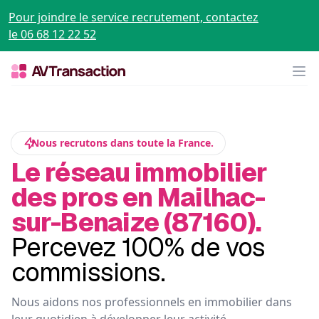
Pour joindre le service recrutement, contactez
le 06 68 12 22 52
Op
Nous recrutons dans toute la France.
Le réseau immobilier
des pros en Mailhac-
sur-Benaize (87160).
Percevez 100% de vos
commissions.
Nous aidons nos professionnels en immobilier dans