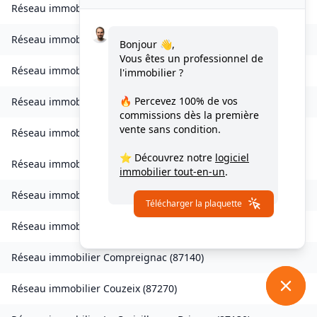
Réseau immobilier
Bonnac-la-Côte
(
87270
)
Réseau immobilier
Le Buis
(
87140
)
Bonjour 👋,
Vous êtes un professionnel de
Réseau immobilier
Bujaleuf
(
87460
)
l'immobilier ?
🔥 Percevez
100% de vos
Réseau immobilier
Bussière-Galant
(
87230
)
commissions
dès la première
vente sans condition.
Réseau immobilier
Val-d'Oire-et-Gartempe
(
87320
)
⭐ Découvrez notre
logiciel
Réseau immobilier
Val-d'Oire-et-Gartempe
(
87330
)
immobilier tout-en-un
.
Réseau immobilier
Châteauponsac
(
87290
)
Télécharger la plaquette
Réseau immobilier
Cognac-la-Forêt
(
87310
)
Réseau immobilier
Compreignac
(
87140
)
Réseau immobilier
Couzeix
(
87270
)