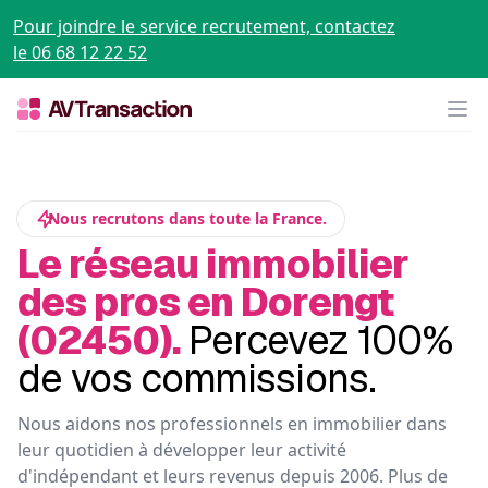
Pour joindre le service recrutement, contactez
le 06 68 12 22 52
Op
Nous recrutons dans toute la France.
Le réseau immobilier
des pros en Dorengt
(02450).
Percevez 100%
de vos commissions.
Nous aidons nos professionnels en immobilier dans
leur quotidien à développer leur activité
d'indépendant et leurs revenus depuis 2006. Plus de