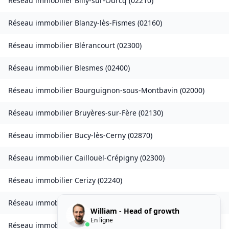
Réseau immobilier
Billy-sur-Ourcq
(
02210
)
Réseau immobilier
Blanzy-lès-Fismes
(
02160
)
Réseau immobilier
Blérancourt
(
02300
)
Réseau immobilier
Blesmes
(
02400
)
Réseau immobilier
Bourguignon-sous-Montbavin
(
02000
)
Réseau immobilier
Bruyères-sur-Fère
(
02130
)
Réseau immobilier
Bucy-lès-Cerny
(
02870
)
Réseau immobilier
Caillouël-Crépigny
(
02300
)
Réseau immobilier
Cerizy
(
02240
)
Réseau immobilier
Cessières-Suzy
(
02320
)
William - Head of growth
En ligne
Réseau immobilier
Chacrise
(
02200
)