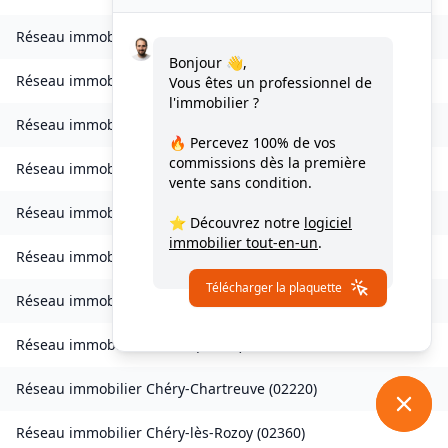
Réseau immobilier
Chalandry
(
02270
)
Bonjour 👋,
Réseau immobilier
Champs
(
02670
)
Vous êtes un professionnel de
l'immobilier ?
Réseau immobilier
Chaourse
(
02340
)
🔥 Percevez
100% de vos
commissions
dès la première
Réseau immobilier
Le Charmel
(
02850
)
vente sans condition.
Réseau immobilier
Charmes
(
02800
)
⭐ Découvrez notre
logiciel
immobilier tout-en-un
.
Réseau immobilier
Châtillon-lès-Sons
(
02270
)
Télécharger la plaquette
Réseau immobilier
Chaudun
(
02200
)
Réseau immobilier
Chérêt
(
02860
)
Réseau immobilier
Chéry-Chartreuve
(
02220
)
Réseau immobilier
Chéry-lès-Rozoy
(
02360
)