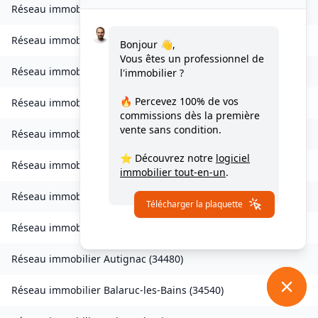
Réseau immobilier
Jacou
(
34830
)
Réseau immobilier
Lodève
(
34700
)
Bonjour 👋,
Vous êtes un professionnel de
Réseau immobilier
Magalas
(
34480
)
l'immobilier ?
🔥 Percevez
100% de vos
Réseau immobilier
Marseillan
(
34340
)
commissions
dès la première
vente sans condition.
Réseau immobilier
Mas-de-Londres
(
34380
)
⭐ Découvrez notre
logiciel
Réseau immobilier
Mérifons
(
34800
)
immobilier tout-en-un
.
Réseau immobilier
Aigues-Vives
(
34210
)
Télécharger la plaquette
Réseau immobilier
Assignan
(
34360
)
Réseau immobilier
Autignac
(
34480
)
Réseau immobilier
Balaruc-les-Bains
(
34540
)