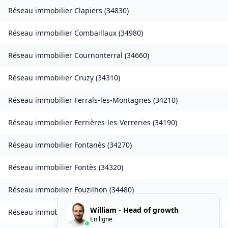
Réseau immobilier
Clapiers
(
34830
)
Réseau immobilier
Combaillaux
(
34980
)
Réseau immobilier
Cournonterral
(
34660
)
Réseau immobilier
Cruzy
(
34310
)
Réseau immobilier
Ferrals-les-Montagnes
(
34210
)
Réseau immobilier
Ferrières-les-Verreries
(
34190
)
Réseau immobilier
Fontanès
(
34270
)
Réseau immobilier
Fontès
(
34320
)
Réseau immobilier
Fouzilhon
(
34480
)
William - Head of growth
Réseau immobilier
Grabels
(
34790
)
En ligne