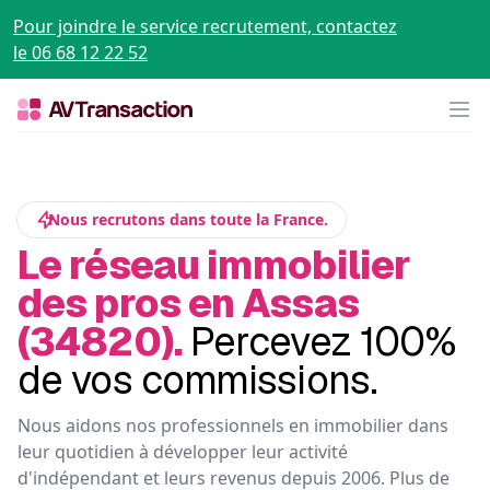
Pour joindre le service recrutement, contactez
le 06 68 12 22 52
Op
Nous recrutons dans toute la France.
Le réseau immobilier
des pros en Assas
(34820).
Percevez 100%
de vos commissions.
Nous aidons nos professionnels en immobilier dans
leur quotidien à développer leur activité
d'indépendant et leurs revenus depuis 2006. Plus de