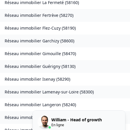
Réseau immobilier
La Fermeté
(
58160
)
Réseau immobilier
Fertrève
(
58270
)
Réseau immobilier
Flez-Cuzy
(
58190
)
Réseau immobilier
Garchizy
(
58600
)
Réseau immobilier
Gimouille
(
58470
)
Réseau immobilier
Guérigny
(
58130
)
Réseau immobilier
Isenay
(
58290
)
Réseau immobilier
Lamenay-sur-Loire
(
58300
)
Réseau immobilier
Langeron
(
58240
)
Réseau immobilier
Lanty
(
58250
)
William - Head of growth
En ligne