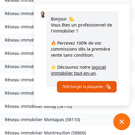
Réseau immobilier
Limon
(
58270
)
Réseau immobilier
Livry
(
58240
)
Bonjour 👋,
Vous êtes un professionnel de
Réseau immobilier
Lucenay-lès-Aix
(
58380
)
l'immobilier ?
Réseau immobilier
Luzy
(
58170
)
🔥 Percevez
100% de vos
commissions
dès la première
Réseau immobilier
Marcy
(
58210
)
vente sans condition.
Réseau immobilier
Mars-sur-Allier
(
58240
)
⭐ Découvrez notre
logiciel
immobilier tout-en-un
.
Réseau immobilier
Menou
(
58210
)
Télécharger la plaquette
Réseau immobilier
Mhère
(
58140
)
Réseau immobilier
Millay
(
58170
)
Réseau immobilier
Montapas
(
58110
)
Réseau immobilier
Montreuillon
(
58800
)